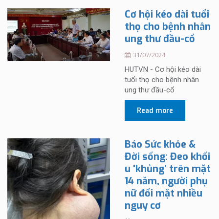
Cơ hội kéo dài tuổi
thọ cho bệnh nhân
ung thư đầu-cổ
31/07/2024
HUTVN - Cơ hội kéo dài
tuổi thọ cho bệnh nhân
ung thư đầu-cổ
Read more
Báo Sức khỏe &
Đời sống: Đeo khối
u 'khủng' trên mặt
14 năm, người phụ
nữ đối mặt nhiều
nguy cơ