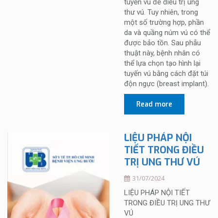
tuyến vú để điều trị ung
thư vú. Tuy nhiên, trong
một số trường hợp, phần
da và quầng núm vú có thể
được bảo tồn. Sau phẫu
thuật này, bệnh nhân có
thể lựa chọn tạo hình lại
tuyến vú bằng cách đặt túi
độn ngực (breast implant).
Read more
LIỆU PHÁP NỘI
TIẾT TRONG ĐIỀU
TRỊ UNG THƯ VÚ
31/07/2024
LIỆU PHÁP NỘI TIẾT
TRONG ĐIỀU TRỊ UNG THƯ
VÚ