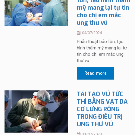
tồn, tạo hình thẩm
mỹ mang lại tự tin
cho chị em mắc
ung thư vú
04/07/2024
Phẫu thuật bảo tồn, tạo
hình thẩm mỹ mang lại tự
tin cho chị em mắc ung
thư vú
Read more
TÁI TẠO VÚ TỨC
THÌ BẰNG VẠT DA
CƠ LƯNG RỘNG
TRONG ĐIỀU TRỊ
UNG THƯ VÚ
31/07/2024