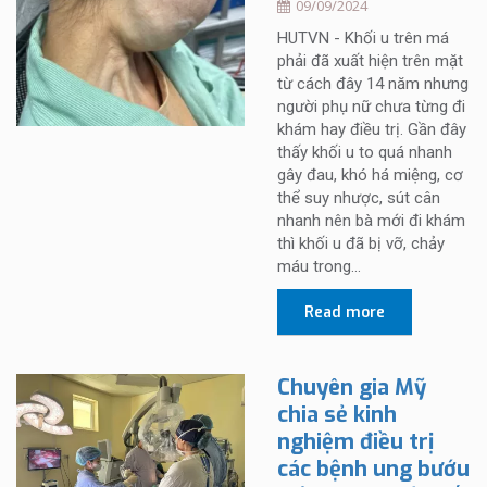
09/09/2024
HUTVN - Khối u trên má
phải đã xuất hiện trên mặt
từ cách đây 14 năm nhưng
người phụ nữ chưa từng đi
khám hay điều trị. Gần đây
thấy khối u to quá nhanh
gây đau, khó há miệng, cơ
thể suy nhược, sút cân
nhanh nên bà mới đi khám
thì khối u đã bị vỡ, chảy
máu trong...
Read more
Chuyên gia Mỹ
chia sẻ kinh
nghiệm điều trị
các bệnh ung bướu