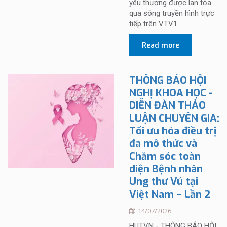
yêu thương được lan tỏa
qua sóng truyền hình trực
tiếp trên VTV1.
Read more
THÔNG BÁO HỘI
NGHỊ KHOA HỌC -
DIỄN ĐÀN THẢO
LUẬN CHUYÊN GIA:
Tối ưu hóa điều trị
đa mô thức và
Chăm sóc toàn
diện Bệnh nhân
Ung thư Vú tại
Việt Nam – Lần 2
14/07/2026
HUTVN - THÔNG BÁO HỘI