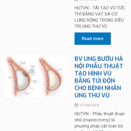
HUTVN - TÁI TẠO VÚ TỨC
THÌ BẰNG VẠT DA CƠ
LƯNG RỘNG TRONG ĐIỀU
TRỊ UNG THƯ VÚ
Read more
BV UNG BƯỚU HÀ
NỘI PHẪU THUẬT
TẠO HÌNH VÚ
BẰNG TÚI ĐỘN
CHO BỆNH NHÂN
UNG THƯ VÚ
01/08/2024
HUTVN - Phẫu thuật đoạn
nhũ (mastectomy) là
phương pháp cắt toàn bộ