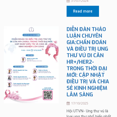
31/07/2024
Read more
DIỄN ĐÀN THẢO
LUẬN CHUYÊN
GIA:CHẨN ĐOÁN
VÀ ĐIỀU TRỊ UNG
THƯ VÚ DI CĂN
HR+/HER2-
TRONG THỜI ĐẠI
MỚI: CẬP NHẬT
ĐIỀU TRỊ VÀ CHIA
SẺ KINH NGHIỆM
LÂM SÀNG
17/10/2025
Hội UTVN- Ung thư vú là
loại ung thư phổ biến nhất