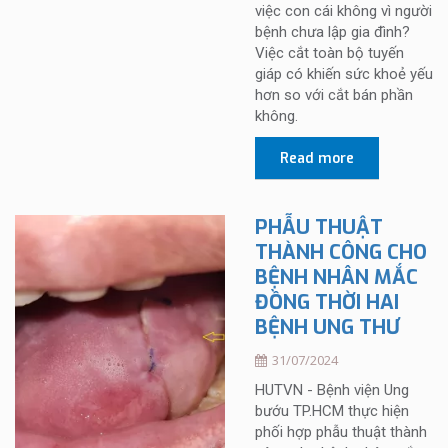
việc con cái không vì người
bệnh chưa lập gia đình?
Việc cắt toàn bộ tuyến
giáp có khiến sức khoẻ yếu
hơn so với cắt bán phần
không.
Read more
PHẪU THUẬT
THÀNH CÔNG CHO
BỆNH NHÂN MẮC
ĐỒNG THỜI HAI
BỆNH UNG THƯ
31/07/2024
HUTVN - Bệnh viện Ung
bướu TP.HCM thực hiện
phối hợp phẫu thuật thành