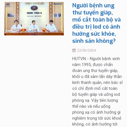
Người bệnh ung
thư tuyến giáp,
mổ cắt toàn bộ và
điều trị Iod có ảnh
hưởng sức khỏe,
sinh sản không?
22/05/2024
HUTVN - Người bệnh sinh
năm 1995, được chẩn
đoán ung thư tuyến giáp,
khối u đã xâm lấn dây thần
kinh thanh quản, nên bác sĩ
có chỉ định mổ cắt toàn
bộ tuyến giáp và uống iod
phóng xạ. Vậy tiên lượng
thế nào và nếu uống
phóng xạ có ảnh hưởng gì
nghiêm trọng tới sức khoẻ
không, có ảnh hưởng tới