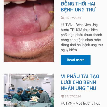
ĐỒNG THỜI HAI
BỆNH UNG THƯ
31/07/2024
HUTVN - Bệnh viện Ung
bướu TP.HCM thực hiện
phối hợp phẫu thuật thành
công cho bệnh nhân mắc
đồng thời hai bệnh ung thư
nguy hiểm.
Read more
VI PHẪU TÁI TẠO
LƯỠI CHO BỆNH
NHÂN UNG THƯ
31/07/2024
HUTVN - Một trường hợp