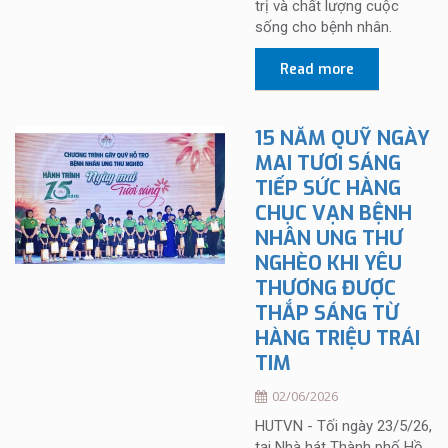
trị và chất lượng cuộc
sống cho bệnh nhân.
Read more
15 NĂM QUỸ NGÀY
MAI TƯƠI SÁNG
TIẾP SỨC HÀNG
CHỤC VẠN BỆNH
NHÂN UNG THƯ
NGHÈO KHI YÊU
THƯƠNG ĐƯỢC
THẮP SÁNG TỪ
HÀNG TRIỆU TRÁI
TIM
02/06/2026
HUTVN - Tối ngày 23/5/26,
tại Nhà hát Thành phố Hồ