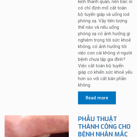
kinh thanh quản, nên bác sĩ
có chỉ định mổ cắt toàn
bộ tuyến giáp và uống iod
phóng xạ. Vậy tiên lượng
thế nào và nếu uống
phóng xạ có ảnh hưởng gì
nghiêm trọng tới sức khoẻ
không, có ảnh hưởng tới
việc con cái không vì người
bệnh chưa lập gia đình?
Việc cắt toàn bộ tuyến
giáp có khiến sức khoẻ yếu
hơn so với cắt bán phần
không.
Read more
PHẪU THUẬT
THÀNH CÔNG CHO
BỆNH NHÂN MẮC