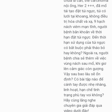
chưa di căn, thể carcinoma
nội ống, Her 2 +++, đã mổ
tái tạo đặt túi ngực, túi có
lưới tại khoang, không điều
trị hóa chất và xạ, 9 hạch
nách viêm mạn tĩnh, người
bệnh băn khoăn về thời
hạn đặt túi ngực. Đến thời
hạn sử dụng của túi ngực
có bắt buộc phải tháo bỏ
hay không? Ngoài ra, người
bệnh chia sẻ thêm về việc
vùng nách sau mổ, khi giơ
lên cảm giác còn gượng.
Vậy sau bao lâu sẽ ổn
định? Có bài tập nào để
cánh tay được nhẹ nhàng,
linh hoạt, hạn chế tình
trạng phù tay voi không?
Hãy cùng lắng nghe
chuyên gia giải đáp qua
video dưới đây!