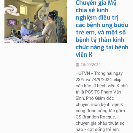
Chuyên gia Mỹ
chia sẻ kinh
nghiệm điều trị
các bệnh ung bướu
trẻ em, và một số
bệnh lý thần kinh
chức năng tại bệnh
viện K
26/09/2024
HUTVN - Trong hai ngày
23/9 và 24/9/2024, ekip
các bác sĩ bệnh viện K chủ
trì là PGS.TS Phạm Văn
Bình, Phó Giám đốc
chuyên môn bệnh viện K
cùng đoàn công tác gồm
GS Brandon Rocque,
chuyên gia phẫu thuật sọ
não - cột sống trẻ em,