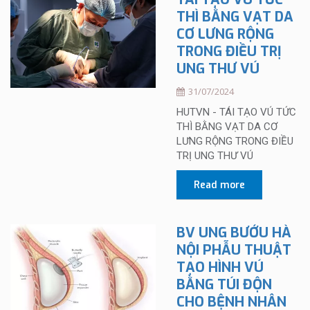
THÌ BẰNG VẠT DA
CƠ LƯNG RỘNG
TRONG ĐIỀU TRỊ
UNG THƯ VÚ
31/07/2024
HUTVN - TÁI TẠO VÚ TỨC
THÌ BẰNG VẠT DA CƠ
LƯNG RỘNG TRONG ĐIỀU
TRỊ UNG THƯ VÚ
Read more
BV UNG BƯỚU HÀ
NỘI PHẪU THUẬT
TẠO HÌNH VÚ
BẰNG TÚI ĐỘN
CHO BỆNH NHÂN