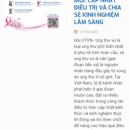
MỚI: CẬP NHẬT
ĐIỀU TRỊ VÀ CHIA
SẺ KINH NGHIỆM
LÂM SÀNG
17/10/2025
Hội UTVN- Ung thư vú là
loại ung thư phổ biến nhất
ở phụ nữ trên toàn cầu, và
ung thư vú di căn (giai
đoạn tiến xa) là nguyên
nhân hàng đầu gây tử vong
do ung thư ở nữ giới. Tại
Việt Nam, tỷ lệ bệnh nhân
phát hiện ở giai đoạn
muộn cao, đặt ra nhiều
thách thức trong công tác
điều trị.Việc cập nhật kiến
thức và kinh nghiệm thực
tế đóng vai trò then chốt
để nâng cao hiệu quả điều