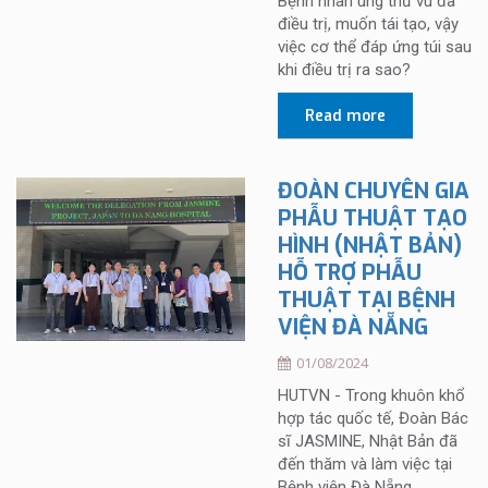
Bệnh nhân ung thư vú đã
điều trị, muốn tái tạo, vậy
việc cơ thể đáp ứng túi sau
khi điều trị ra sao?
Read more
ĐOÀN CHUYÊN GIA
PHẪU THUẬT TẠO
HÌNH (NHẬT BẢN)
HỖ TRỢ PHẪU
THUẬT TẠI BỆNH
VIỆN ĐÀ NẴNG
01/08/2024
HUTVN - Trong khuôn khổ
hợp tác quốc tế, Đoàn Bác
sĩ JASMINE, Nhật Bản đã
đến thăm và làm việc tại
Bệnh viện Đà Nẵng.