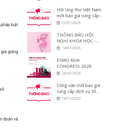
đại biểu tham dự Hội
nghị WCLC 2026 tại
Hội Ung thư Việt Nam
Hàn Quốc
mời báo giá cung cấp
dịch vụ tổ chức đoàn
22/07/2026
 pháp luật
đại biểu tham dự Hội
nghị PCUT Huế 2026
THÔNG BÁO HỘI
NGHỊ KHOA HỌC -
DIỄN ĐÀN THẢO
14/07/2026
 gia giảng
LUẬN CHUYÊN GIA:
Tối ưu hóa điều trị đa
ESMO ASIA
mô thức và Chăm sóc
CONGRESS 2026
toàn diện Bệnh nhân
26/05/2026
Ung thư Vú tại Việt
Nam – Lần 2
Công văn mời báo giá
sở.
cung cấp dịch vụ tổ
chức đoàn đại biểu
19/11/2025
tham dự Hội nghị
ESMO 2025 tại
Singapore
ẩn đoán và