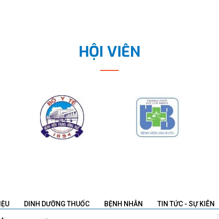
HỘI VIÊN
IỆU
DINH DƯỠNG THUỐC
BỆNH NHÂN
TIN TỨC - SỰ KIÊN