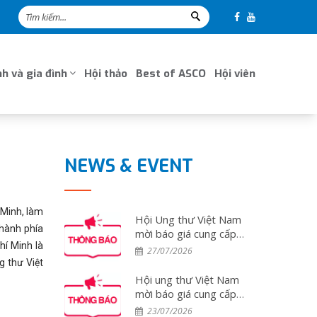
h và gia đình
Hội thảo
Best of ASCO
Hội viên
NEWS & EVENT
 Minh, làm
Hội Ung thư Việt Nam
thành phía
mời báo giá cung cấp
í Minh là
dịch vụ tổ chức đoàn
27/07/2026
đại biểu tham dự Hội
g thư Việt
nghị ESMO 2026 tại
Hội ung thư Việt Nam
Tây Ban Nha
mời báo giá cung cấp
dịch vụ tổ chức đoàn
23/07/2026