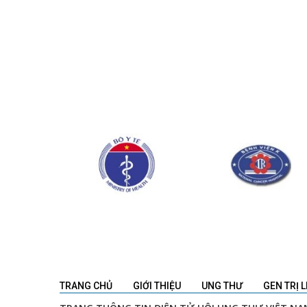
TRANG CHỦ
GIỚI THIỆU
UNG THƯ
GEN TRỊ L