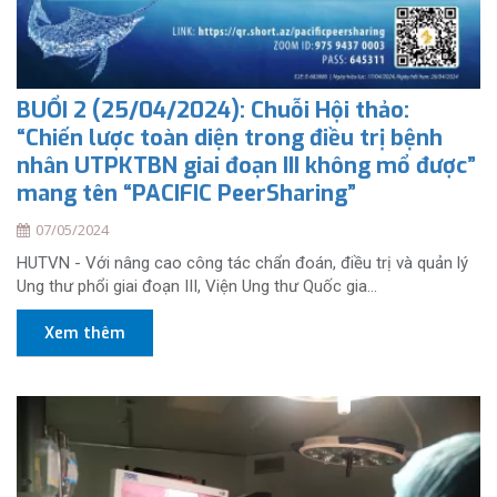
BUỔI 2 (25/04/2024): Chuỗi Hội thảo:
“Chiến lược toàn diện trong điều trị bệnh
nhân UTPKTBN giai đoạn III không mổ được”
mang tên “PACIFIC PeerSharing”
07/05/2024
HUTVN - Với nâng cao công tác chẩn đoán, điều trị và quản lý
Ung thư phổi giai đoạn III, Viện Ung thư Quốc gia...
Xem thêm