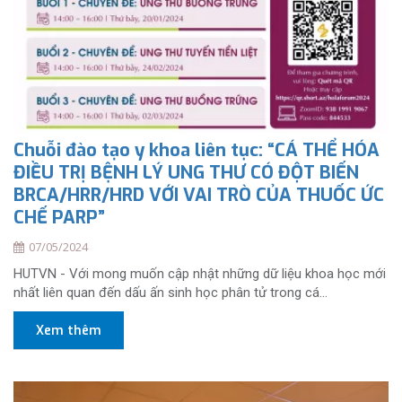
Chuỗi đào tạo y khoa liên tục: “CÁ THỂ HÓA
ĐIỀU TRỊ BỆNH LÝ UNG THƯ CÓ ĐỘT BIẾN
BRCA/HRR/HRD VỚI VAI TRÒ CỦA THUỐC ỨC
CHẾ PARP”
07/05/2024
HUTVN - Với mong muốn cập nhật những dữ liệu khoa học mới
nhất liên quan đến dấu ấn sinh học phân tử trong cá...
Xem thêm