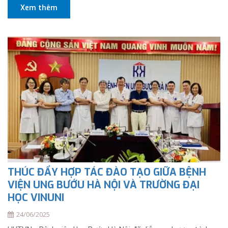
Xem thêm
THÚC ĐẨY HỢP TÁC ĐÀO TẠO GIỮA BỆNH
VIỆN UNG BƯỚU HÀ NỘI VÀ TRƯỜNG ĐẠI
HỌC VINUNI
24/06/2025