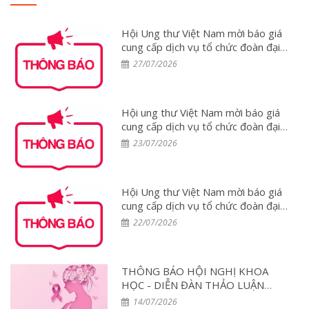
Hội Ung thư Việt Nam mời báo giá
cung cấp dịch vụ tổ chức đoàn đại
biểu tham dự Hội nghị ESMO 2026
27/07/2026
tại Tây Ban Nha
Hội ung thư Việt Nam mời báo giá
cung cấp dịch vụ tổ chức đoàn đại
biểu tham dự Hội nghị WCLC 2026
23/07/2026
tại Hàn Quốc
Hội Ung thư Việt Nam mời báo giá
cung cấp dịch vụ tổ chức đoàn đại
biểu tham dự Hội nghị PCUT Huế
22/07/2026
2026
THÔNG BÁO HỘI NGHỊ KHOA
HỌC - DIỄN ĐÀN THẢO LUẬN
CHUYÊN GIA: Tối ưu hóa điều trị
14/07/2026