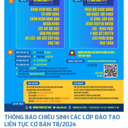
THÔNG BÁO CHIÊU SINH CÁC LỚP ĐÀO TẠO
LIÊN TỤC CƠ BẢN T8/2024