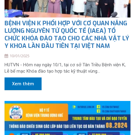
BỆNH VIỆN K PHỐI HỢP VỚI CƠ QUAN NĂNG
LƯỢNG NGUYÊN TỬ QUỐC TẾ (IAEA) TỔ
CHỨC KHÓA ĐÀO TẠO CHO CÁC NHÀ VẬT LÝ
Y KHOA LẦN ĐẦU TIÊN TẠI VIỆT NAM
10/01/2025
HUTVN - Hôm nay ngày 10/1, tại cơ sở Tân Triều Bệnh viện K,
Lễ bế mạc Khóa đào tạo hợp tác kỹ thuật vùng...
Xem thêm