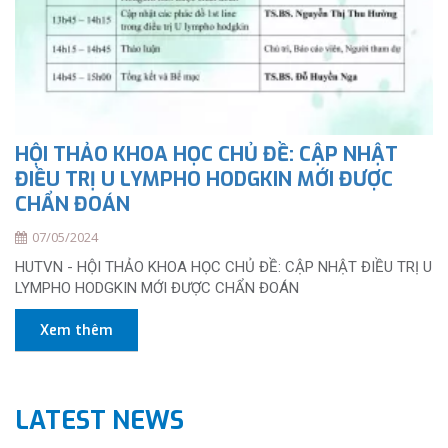
HỘI THẢO KHOA HỌC CHỦ ĐỀ: CẬP NHẬT
ĐIỀU TRỊ U LYMPHO HODGKIN MỚI ĐƯỢC
CHẨN ĐOÁN
07/05/2024
HUTVN - HỘI THẢO KHOA HỌC CHỦ ĐỀ: CẬP NHẬT ĐIỀU TRỊ U
LYMPHO HODGKIN MỚI ĐƯỢC CHẨN ĐOÁN
Xem thêm
LATEST NEWS