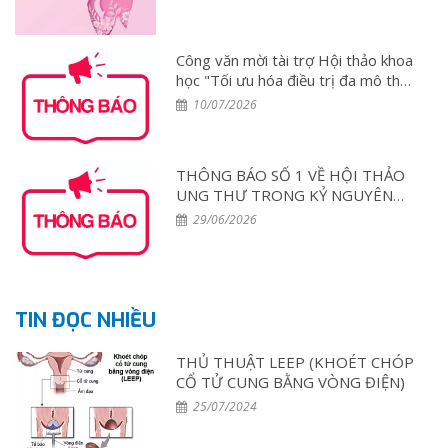
đa mô thức và Chăm sóc toàn diện
Bệnh nhân Ung thư Vú tại Việt Nam
– Lần 2
Công văn mời tài trợ Hội thảo khoa
học "Tối ưu hóa điều trị đa mô thức
và chăm sóc toàn diện bệnh nhân
10/07/2026
ung thư vú tại Việt Nam - Lần thứ
2"
THÔNG BÁO SỐ 1 VỀ HỘI THẢO
UNG THƯ TRONG KỶ NGUYÊN
HỘI NHẬP BEST OF ASCO 2026
29/06/2026
TIN ĐỌC NHIỀU
THỦ THUẬT LEEP (KHOÉT CHÓP
CỔ TỬ CUNG BẰNG VÒNG ĐIỆN)
25/07/2024