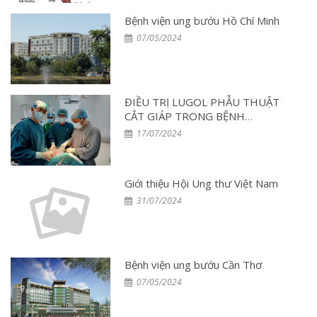
Bệnh viện ung bướu Hồ Chí Minh
07/05/2024
ĐIỀU TRỊ LUGOL PHẪU THUẬT
CẮT GIÁP TRONG BỆNH
BASEDOW
17/07/2024
Giới thiệu Hội Ung thư Việt Nam
31/07/2024
Bệnh viện ung bướu Cần Thơ
07/05/2024