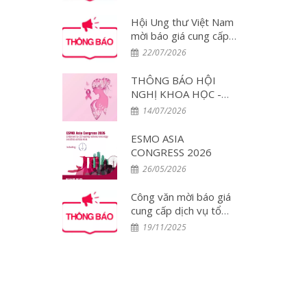
đại biểu tham dự Hội
nghị WCLC 2026 tại
Hội Ung thư Việt Nam
Hàn Quốc
mời báo giá cung cấp
dịch vụ tổ chức đoàn
22/07/2026
đại biểu tham dự Hội
nghị PCUT Huế 2026
THÔNG BÁO HỘI
NGHỊ KHOA HỌC -
DIỄN ĐÀN THẢO
14/07/2026
LUẬN CHUYÊN GIA:
Tối ưu hóa điều trị đa
ESMO ASIA
mô thức và Chăm sóc
CONGRESS 2026
toàn diện Bệnh nhân
26/05/2026
Ung thư Vú tại Việt
Nam – Lần 2
Công văn mời báo giá
cung cấp dịch vụ tổ
chức đoàn đại biểu
19/11/2025
tham dự Hội nghị
ESMO 2025 tại
Singapore