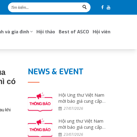
h và gia đình
Hội thảo
Best of ASCO
Hội viên
NEWS & EVENT
ủa
hì có
Hội Ung thư Việt Nam
mời báo giá cung cấp
dịch vụ tổ chức đoàn
27/07/2026
au khi
đại biểu tham dự Hội
nghị ESMO 2026 tại
Hội ung thư Việt Nam
Tây Ban Nha
mời báo giá cung cấp
dịch vụ tổ chức đoàn
23/07/2026