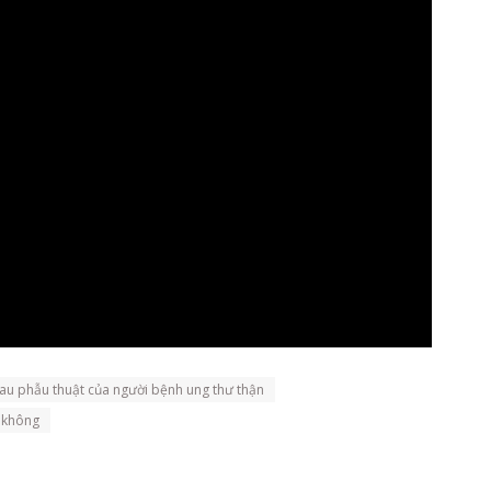
 sau phẫu thuật của người bệnh ung thư thận
y không