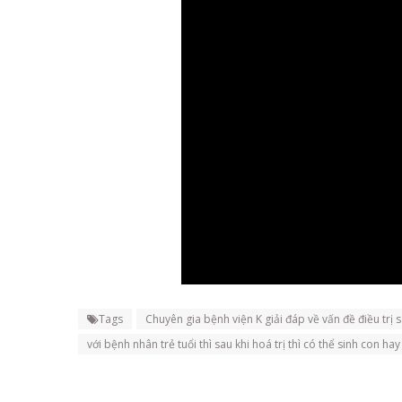
Tags
Chuyên gia bệnh viện K giải đáp về vấn đề điều trị
với bệnh nhân trẻ tuổi thì sau khi hoá trị thì có thể sinh con ha