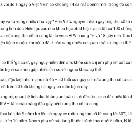
 với đó 1 ngày ở Việt Nam có khoảng 14 ca mắc bệnh mới, trong đó có t
này và tử vong nhiều như vậy? Hơn 90 % nguyên nhân gây ung thư cổ tử
đường tình dục. Hiện tại, các nhà khoa học phát hiện ra có tất cả 100 chủng
ca mắc ung thư cổ tử cung là do virus HPV chủng 16 và 18 gây nên. Các
iện bệnh muộn, khi bệnh đã di căn sang nhiều cơ quan khác trong cơ thể.
 có thể “gõ cửa”, gây nguy hiểm đến sức khỏe của chị em phụ nữ bất cứ 
c bệnh cao hơn gấp nhiều lần so với người khác, cụ thể:
5 tuổi, đặc biệt nhóm phụ nữ 45 – 50 tuổi có nguy cơ mắc ung thư cổ tử c
 nữ trên 20 tuổi không có nguy cơ mắc bệnh này.
u người, quan hệ tình dục không an toàn, sinh đẻ sớm, sinh đẻ nhiều lần 
 HPV – tác nhân hàng đầu gây bệnh ung thư cổ tử cung.
hai kéo dài 9 năm trở lên có nguy cơ mắc ung thư cổ tử cung tới 60%, tỉ 
hai trên 10 năm. Nhóm phụ nữ sử dụng thuốc tránh thai dưới 5 năm, tỷ l