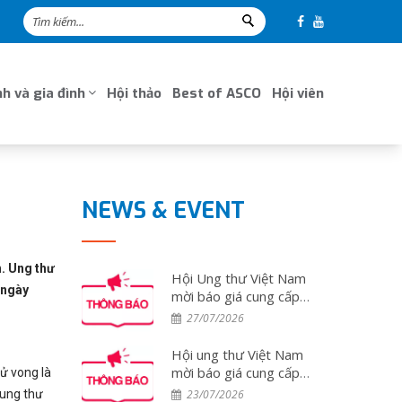
h và gia đình
Hội thảo
Best of ASCO
Hội viên
NEWS & EVENT
h. Ung thư
Hội Ung thư Việt Nam
 ngày
mời báo giá cung cấp
dịch vụ tổ chức đoàn
27/07/2026
đại biểu tham dự Hội
nghị ESMO 2026 tại
Hội ung thư Việt Nam
Tây Ban Nha
mời báo giá cung cấp
tử vong là
dịch vụ tổ chức đoàn
 ung thư
23/07/2026