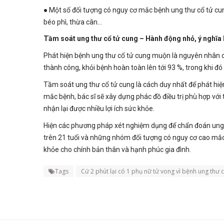
● Một số đối tượng có nguy cơ mắc bệnh ung thư cổ tử cu
béo phì, thừa cân…
Tầm soát ung thư cổ tử cung – Hành động nhỏ, ý nghĩa 
Phát hiện bệnh ung thư cổ tử cung muộn là nguyên nhân ch
thành công, khỏi bệnh hoàn toàn lên tới 93 %, trong khi đó 
Tầm soát ung thư cổ tử cung là cách duy nhất để phát hi
mắc bệnh, bác sĩ sẽ xây dựng phác đồ điều trị phù hợp vớ
nhận lại được nhiều lợi ích sức khỏe.
Hiện các phương pháp xét nghiệm dụng để chẩn đoán ung 
trên 21 tuổi và những nhóm đối tượng có nguy cơ cao mắ
khỏe cho chính bản thân và hạnh phúc gia đình.
Tags
Cứ 2 phút lại có 1 phụ nữ tử vong vì bệnh ung thư 