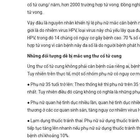
cổ tử cung/ năm, hơn 2000 trường hợp tử vong. Đồng nghĩa
tử vong.
Vậy đâu là nguyên nhân khiến tỷ lệ phụ nữ mắc căn bệnh 
giới là do nhiễm virus HPV, loại virus này chủ yếu lây qua 
HPV, trong đó 14 chủng có nguy cơ gây bệnh cao. 70 % số 
hợp tử vong vì căn bệnh này đa số là do người bệnh phát h
Những đối tượng dễ bị mắc ung thư cổ tử cung
Ung thư cổ tử cung không phải căn bệnh của riêng ai, bệnh
Tuy nhiên trên thực tế, một số nhóm phụ nữ có nguy cơ mắ
● Phụ nữ 35 tuổi trở lên: Theo thống kê thì phụ nữ trên 3
nhất. Tuy nhiên điều đó cũng không có nghĩa là những phụ
● Phụ nữ quan hệ tình dục nhiều lần, quan hệ tình dục nhiề
thương ở các cơ quan sinh sản, tăng nguy cơ nhiễm virus
● Lạm dụng thuốc tránh thai: Phụ nữ sử dụng thuốc tránh t
tiếp tục tăng lên nhanh nếu phụ nữ sử dụng thuốc tránh t
bệnh chỉ khoảng 10%.