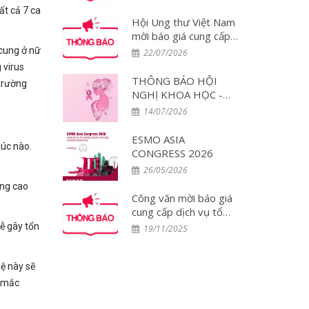
đại biểu tham dự Hội
ất cả 7 ca
nghị WCLC 2026 tại
Hội Ung thư Việt Nam
Hàn Quốc
mời báo giá cung cấp
dịch vụ tổ chức đoàn
 cung ở nữ
22/07/2026
đại biểu tham dự Hội
 virus
nghị PCUT Huế 2026
THÔNG BÁO HỘI
 trường
NGHỊ KHOA HỌC -
DIỄN ĐÀN THẢO
14/07/2026
LUẬN CHUYÊN GIA:
Tối ưu hóa điều trị đa
ESMO ASIA
lúc nào.
mô thức và Chăm sóc
CONGRESS 2026
toàn diện Bệnh nhân
26/05/2026
Ung thư Vú tại Việt
ung cao
Nam – Lần 2
Công văn mời báo giá
cung cấp dịch vụ tổ
chức đoàn đại biểu
dễ gây tổn
19/11/2025
tham dự Hội nghị
ESMO 2025 tại
Singapore
lệ này sẽ
ệ mắc