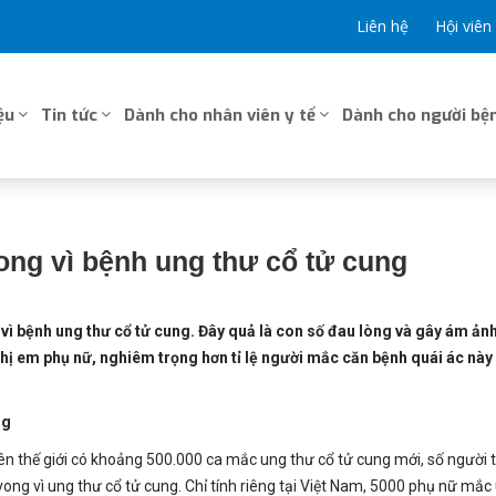
Liên hệ
Hội viên
ệu
Tin tức
Dành cho nhân viên y tế
Dành cho người bện
vong vì bệnh ung thư cổ tử cung
g vì bệnh ung thư cổ tử cung. Đây quả là con số đau lòng và gây ám ản
chị em phụ nữ, nghiêm trọng hơn tỉ lệ người mắc căn bệnh quái ác này
ng
rên thế giới có khoảng 500.000 ca mắc ung thư cổ tử cung mới, số người 
 vong vì ung thư cổ tử cung. Chỉ tính riêng tại Việt Nam, 5000 phụ nữ mắc