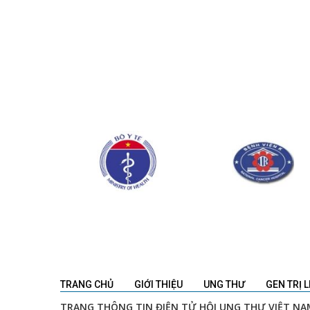
TRANG CHỦ
GIỚI THIỆU
UNG THƯ
GEN TRỊ L
TRANG THÔNG TIN ĐIỆN TỬ HỘI UNG THƯ VIỆT NA