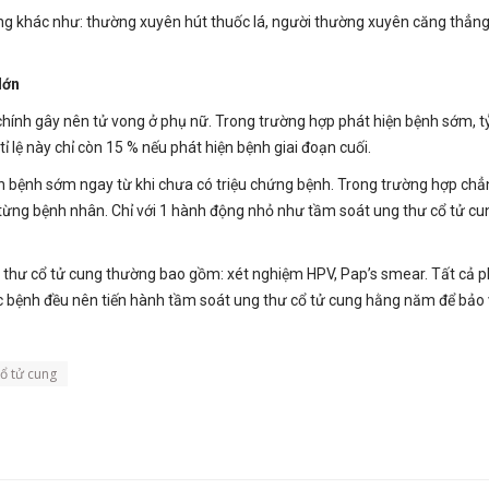
ng khác như: thường xuyên hút thuốc lá, người thường xuyên căng thẳng
lớn
ính gây nên tử vong ở phụ nữ. Trong trường hợp phát hiện bệnh sớm, tỷ l
tỉ lệ này chỉ còn 15 % nếu phát hiện bệnh giai đoạn cuối.
ện bệnh sớm ngay từ khi chưa có triệu chứng bệnh. Trong trường hợp ch
i từng bệnh nhân. Chỉ với 1 hành động nhỏ như tầm soát ung thư cổ tử cu
thư cổ tử cung thường bao gồm: xét nghiệm HPV, Pap’s smear. Tất cả 
c bệnh đều nên tiến hành tầm soát ung thư cổ tử cung hằng năm để bảo 
cổ tử cung