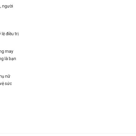
, người
ệ điều trị
ẳng may
ng là bạn
phụ nữ
vệ sức