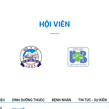
HỘI VIÊN
IỆU
DINH DƯỠNG THUỐC
BỆNH NHÂN
TIN TỨC - SỰ KIÊN
M