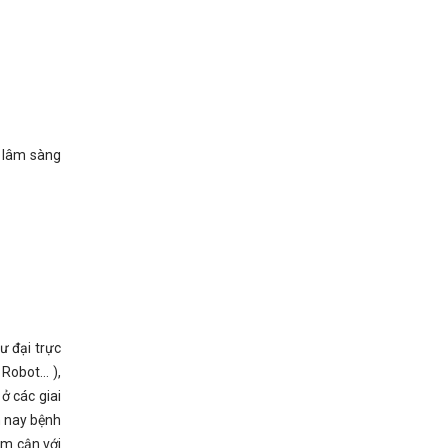
n lâm sàng
ư đại trực
 Robot… ),
ở các giai
n nay bệnh
ệm cận với