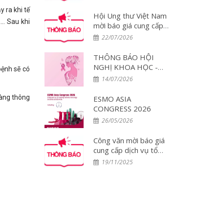
đại biểu tham dự Hội
y ra khi tế
nghị WCLC 2026 tại
Hội Ung thư Việt Nam
,… Sau khi
Hàn Quốc
mời báo giá cung cấp
dịch vụ tổ chức đoàn
22/07/2026
đại biểu tham dự Hội
nghị PCUT Huế 2026
THÔNG BÁO HỘI
NGHỊ KHOA HỌC -
bệnh sẽ có
DIỄN ĐÀN THẢO
14/07/2026
LUẬN CHUYÊN GIA:
Tối ưu hóa điều trị đa
ràng thông
ESMO ASIA
mô thức và Chăm sóc
CONGRESS 2026
toàn diện Bệnh nhân
26/05/2026
Ung thư Vú tại Việt
Nam – Lần 2
Công văn mời báo giá
cung cấp dịch vụ tổ
chức đoàn đại biểu
19/11/2025
tham dự Hội nghị
ESMO 2025 tại
Singapore