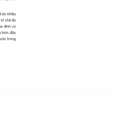
ế ăn nhiều
trì chế độ
ia đình có
o bón, đầy
nước trong