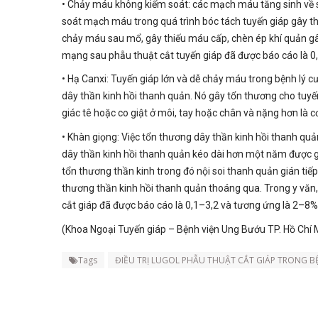
• Chảy máu không kiểm soát: các mạch máu tăng sinh về s
soát mạch máu trong quá trình bóc tách tuyến giáp gây 
chảy máu sau mổ, gây thiếu máu cấp, chèn ép khí quản gây
mạng sau phẫu thuật cắt tuyến giáp đã được báo cáo là 
• Hạ Canxi: Tuyến giáp lớn và dễ chảy máu trong bệnh lý c
dây thần kinh hồi thanh quản. Nó gây tổn thương cho tuy
giác tê hoặc co giật ở môi, tay hoặc chân và nặng hơn là cơ
• Khàn giọng: Việc tổn thương dây thần kinh hồi thanh qu
dây thần kinh hồi thanh quản kéo dài hơn một năm được gọ
tổn thương thần kinh trong đó nội soi thanh quản gián tiếp
thương thần kinh hồi thanh quản thoáng qua. Trong y văn,
cắt giáp đã được báo cáo là 0,1–3,2 và tương ứng là 2–8%
(Khoa Ngoại Tuyến giáp – Bệnh viện Ung Bướu TP. Hồ Chí 
Tags
ĐIỀU TRỊ LUGOL PHẪU THUẬT CẮT GIÁP TRONG 