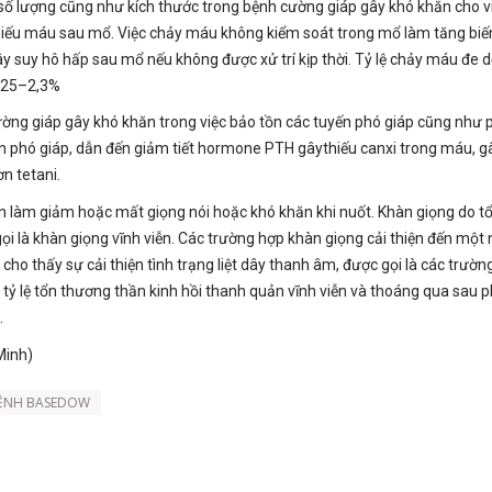
ố lượng cũng như kích thước trong bệnh cường giáp gây khó khăn cho v
thiếu máu sau mổ. Việc chảy máu không kiểm soát trong mổ làm tăng bi
 suy hô hấp sau mổ nếu không được xử trí kịp thời. Tỷ lệ chảy máu đe d
0,25–2,3%
ường giáp gây khó khăn trong việc bảo tồn các tuyến phó giáp cũng như 
ến phó giáp, dẫn đến giảm tiết hormone PTH gâythiếu canxi trong máu, 
n tetani.
ản làm giảm hoặc mất giọng nói hoặc khó khăn khi nuốt. Khàn giọng do 
i là khàn giọng vĩnh viễn. Các trường hợp khàn giọng cải thiện đến một
 cho thấy sự cải thiện tình trạng liệt dây thanh âm, được gọi là các trườn
 tỷ lệ tổn thương thần kinh hồi thanh quản vĩnh viễn và thoáng qua sau 
.
Minh)
BỆNH BASEDOW