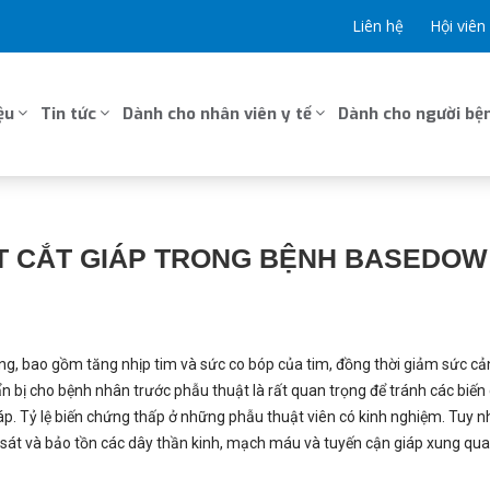
Liên hệ
Hội viên
ệu
Tin tức
Dành cho nhân viên y tế
Dành cho người bện
ẬT CẮT GIÁP TRONG BỆNH BASEDOW
ộng, bao gồm tăng nhịp tim và sức co bóp của tim, đồng thời giảm sức cả
 bị cho bệnh nhân trước phẫu thuật là rất quan trọng để tránh các biế
p. Tỷ lệ biến chứng thấp ở những phẫu thuật viên có kinh nghiệm. Tuy n
sát và bảo tồn các dây thần kinh, mạch máu và tuyến cận giáp xung qua