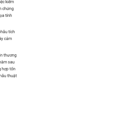
iệc kiểm
ến chứng
ọa tính
phẫu tích
gây cảm
tổn thương
 năm sau
g hợp tổn
phẫu thuật