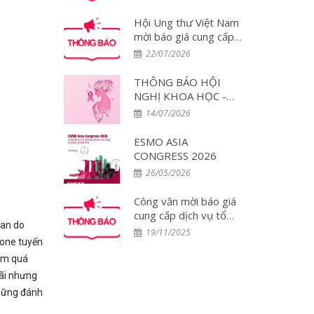
đại biểu tham dự Hội
nghị WCLC 2026 tại
Hội Ung thư Việt Nam
Hàn Quốc
mời báo giá cung cấp
dịch vụ tổ chức đoàn
22/07/2026
đại biểu tham dự Hội
nghị PCUT Huế 2026
THÔNG BÁO HỘI
NGHỊ KHOA HỌC -
DIỄN ĐÀN THẢO
14/07/2026
LUẬN CHUYÊN GIA:
Tối ưu hóa điều trị đa
ESMO ASIA
mô thức và Chăm sóc
CONGRESS 2026
toàn diện Bệnh nhân
26/05/2026
Ung thư Vú tại Việt
Nam – Lần 2
Công văn mời báo giá
cung cấp dịch vụ tổ
uan do
chức đoàn đại biểu
19/11/2025
mone tuyến
tham dự Hội nghị
ESMO 2025 tại
iảm quá
Singapore
rãi nhưng
những đánh