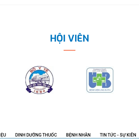
HỘI VIÊN
IỆU
DINH DƯỠNG THUỐC
BỆNH NHÂN
TIN TỨC - SỰ KIÊN