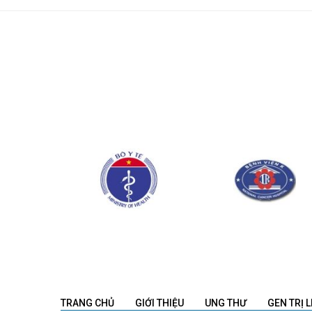
TRANG CHỦ
GIỚI THIỆU
UNG THƯ
GEN TRỊ L