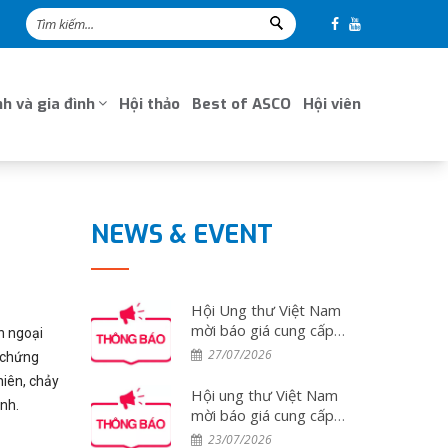
h và gia đình
Hội thảo
Best of ASCO
Hội viên
NEWS & EVENT
Hội Ung thư Việt Nam
mời báo giá cung cấp
n ngoại
dịch vụ tổ chức đoàn
27/07/2026
n chứng
đại biểu tham dự Hội
hiên, chảy
nghị ESMO 2026 tại
Hội ung thư Việt Nam
nh.
Tây Ban Nha
mời báo giá cung cấp
dịch vụ tổ chức đoàn
23/07/2026