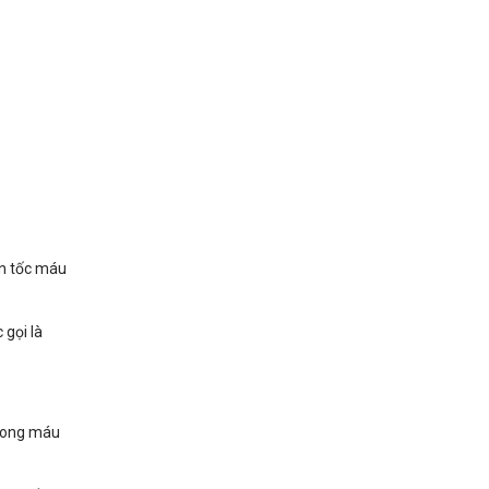
ận tốc máu
 gọi là
trong máu