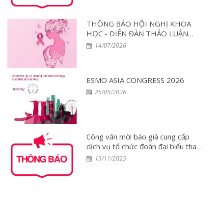
THÔNG BÁO HỘI NGHỊ KHOA
HỌC - DIỄN ĐÀN THẢO LUẬN
CHUYÊN GIA: Tối ưu hóa điều trị
14/07/2026
đa mô thức và Chăm sóc toàn diện
Bệnh nhân Ung thư Vú tại Việt Nam
– Lần 2
ESMO ASIA CONGRESS 2026
26/05/2026
Công văn mời báo giá cung cấp
dịch vụ tổ chức đoàn đại biểu tham
dự Hội nghị ESMO 2025 tại
19/11/2025
Singapore