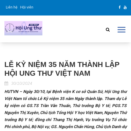
Liên hệ
Hội viên
LỄ KỶ NIỆM 35 NĂM THÀNH LẬP
HỘI UNG THƯ VIỆT NAM
30/10/2024
HUTVN – Ngày 30/10, tại Bệnh viện K cơ sở Quán Sứ, Hội Ung thư
Việt Nam tổ chức Lễ Kỷ niệm 35 năm Ngày thành lập. Tham dự Lễ
kỷ niệm có GS.TS Trần Văn Thuấn, Thứ trưởng Bộ Y tế; PGS.TS
Nguyễn Thị Xuyên, Chủ tịch Tổng Hội Y học Việt Nam, Nguyên Thứ
trưởng Bộ Y tế; đồng chí Thang Thị Hạnh, Vụ trưởng Vụ Tổ chức
Phi chính phủ, Bộ Nội vụ; GS. Nguyễn Chấn Hùng, Chủ tịch Danh dự