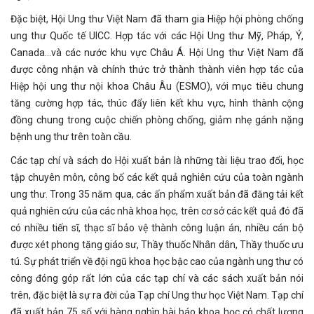
Đặc biệt, Hội Ung thư Việt Nam đã tham gia Hiệp hội phòng chống
ung thư Quốc tế UICC. Hợp tác với các Hội Ung thư Mỹ, Pháp, Ý,
Canada…và các nước khu vực Châu Á. Hội Ung thư Việt Nam đã
được công nhận và chính thức trở thành thành viên hợp tác của
Hiệp hội ung thư nội khoa Châu Âu (ESMO), với mục tiêu chung
tăng cường hợp tác, thúc đẩy liên kết khu vực, hình thành cộng
đồng chung trong cuộc chiến phòng chống, giảm nhẹ gánh nặng
bệnh ung thư trên toàn cầu.
Các tạp chí và sách do Hội xuất bản là những tài liệu trao đổi, học
tập chuyên môn, công bố các kết quả nghiên cứu của toàn ngành
ung thư. Trong 35 năm qua, các ấn phẩm xuất bản đã đăng tải kết
quả nghiên cứu của các nhà khoa học, trên cơ sở các kết quả đó đã
có nhiều tiến sĩ, thạc sĩ bảo vệ thành công luận án, nhiều cán bộ
được xét phong tặng giáo sư, Thầy thuốc Nhân dân, Thầy thuốc ưu
tú. Sự phát triển về đội ngũ khoa học bậc cao của ngành ung thư có
công đóng góp rất lớn của các tạp chí và các sách xuất bản nói
trên, đặc biệt là sự ra đời của Tạp chí Ung thư học Việt Nam. Tạp chí
đã xuất bản 75 số với hàng nghìn bài báo khoa học có chất lượng